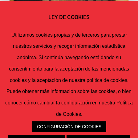
LEY DE COOKIES
Utilizamos cookies propias y de terceros para prestar
Vivienda Rústica en Navarra
nuestros servicios y recoger información estadística
anónima. Si continúa navegando está dando su
consentimiento para la aceptación de las mencionadas
cookies y la aceptación de nuestra política de cookies.
Puede obtener más información sobre las cookies, o bien
conocer cómo cambiar la configuración en nuestra Política
de Cookies.
CONFIGURACIÓN DE COOKIES
Aviso Legal
|
Política de Privacidad
|
Política de Cookies
© Copyright -
2026 | N&N, Arquitectura interior | Todos los