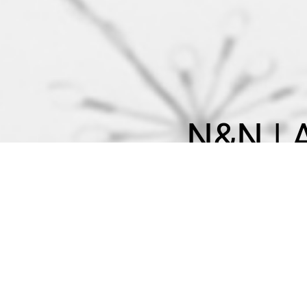
N&N |
Cada gran d