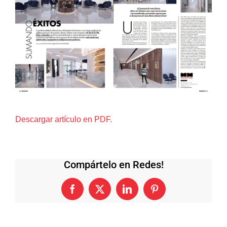
más
grande
Descargar artículo en PDF.
Compártelo en Redes!
Facebook
X
LinkedIn
Pinterest