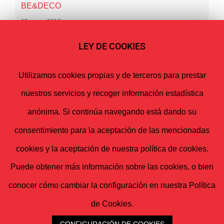
BE&DECO
13 enero 2016
LEY DE COOKIES
Artículo de prensa en el diario de Teruel: Nueva
clínica del Dr. Jorge Esteban en Teruel.
Utilizamos cookies propias y de terceros para prestar
15 febrero 2015
nuestros servicios y recoger información estadística
Entrevista por el 20 Aniversario de N&N
anónima. Si continúa navegando está dando su
Arquitectura Interior, para el ESP.DECO de la
consentimiento para la aceptación de las mencionadas
revista BEANDLIFE
cookies y la aceptación de nuestra política de cookies.
7 mayo 2014
Puede obtener más información sobre las cookies, o bien
conocer cómo cambiar la configuración en nuestra Política
de Cookies.
Aviso Legal
|
Política de Privacidad
|
Política de Cookies